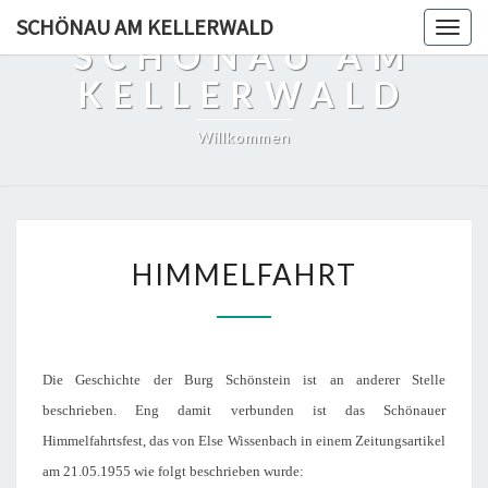
SCHÖNAU AM KELLERWALD
Togg
SCHÖNAU AM
navig
KELLERWALD
Willkommen
H
HIMMELFAHRT
I
M
M
E
L
Die Geschichte der Burg Schönstein ist an anderer Stelle
F
beschrieben. Eng damit verbunden ist das Schönauer
A
H
Himmelfahrtsfest, das von Else Wissenbach in einem Zeitungsartikel
R
am 21.05.1955 wie folgt beschrieben wurde: