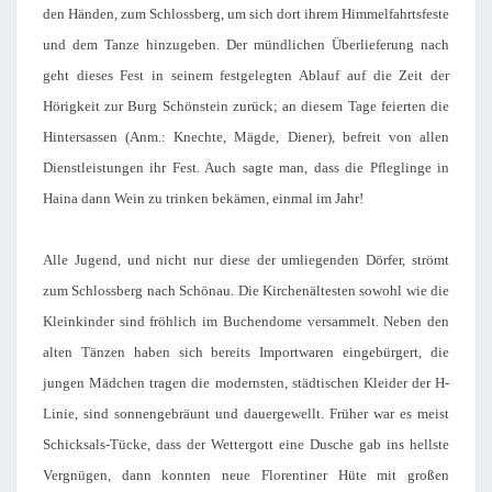
den Händen, zum Schlossberg, um sich dort ihrem Himmelfahrtsfeste
und dem Tanze hinzugeben. Der mündlichen Überlieferung nach
geht dieses Fest in seinem festgelegten Ablauf auf die Zeit der
Hörigkeit zur Burg Schönstein zurück; an diesem Tage feierten die
Hintersassen (Anm.: Knechte, Mägde, Diener), befreit von allen
Dienstleistungen ihr Fest. Auch sagte man, dass die Pfleglinge in
Haina dann Wein zu trinken bekämen, einmal im Jahr!
Alle Jugend, und nicht nur diese der umliegenden Dörfer, strömt
zum Schlossberg nach Schönau. Die Kirchenältesten sowohl wie die
Kleinkinder sind fröhlich im Buchendome versammelt. Neben den
alten Tänzen haben sich bereits Importwaren eingebürgert, die
jungen Mädchen tragen die modernsten, städtischen Kleider der H-
Linie, sind sonnengebräunt und dauergewellt. Früher war es meist
Schicksals-Tücke, dass der Wettergott eine Dusche gab ins hellste
Vergnügen, dann konnten neue Florentiner Hüte mit großen