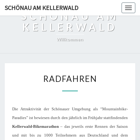
SCHÖNAU AM KELLERWALD
Togg
SCHÖNAU AM
navig
KELLERWALD
Willkommen
R
RADFAHREN
A
D
F
A
H
Die Attraktivität der Schönauer Umgebung als “Mountainbike-
R
Paradies” ist bewiesen durch den jährlich im Frühjahr stattfindenden
E
N
Kellerwald-Bikemarathon
– das jeweils erste Rennen der Saison
und mit bis zu 1000 Teilnehmern aus Deutschland und dem