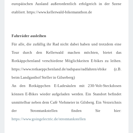
europäischen Ausland außerordentlich erfolgreich in der Szene
etabliert. https://www.kellerwald-bikemarathon.de
Fahrräder ausleihen
Für alle, die zufällig ihr Rad nicht dabei haben und trotzdem eine
Tour durch den Kellerwald machen möchten, bietet das
Rotkäppchenland verschiedene Möglichkeiten E-bikes zu leihen.
https://www.rotkaeppchenland.de/radspass/radfahren/ebike (z.B.
beim Landgasthof Steller in Gilserberg)
An den Rotkäppchen E-Ladesäulen mit 230-Volt-Steckdosen
können E-Bikes wieder aufgeladen werden. Ein Standort befindet
unmittelbar neben dem Cafè Viehmeier in Gilsberg.
Ein Verzeichnis
der Stromtankstellen finden Sie hier:
https://www.goingelectric.de/stromtankstellen